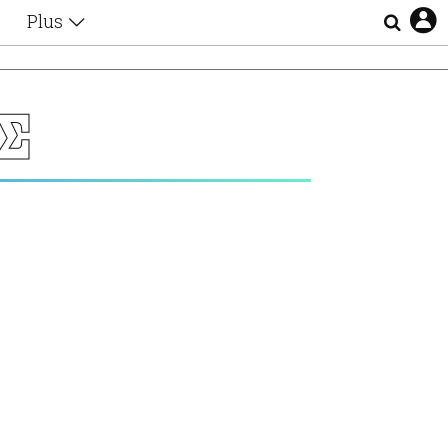
Plus
Θέματα
Συνεντεύξεις
Videos
Σ
τα
Αφιερώματα
Ζώδια
Εξομολογήσεις
Blogs
η
Οι Αθηναίοι
Απώλειες
Lgbtqi+
Επιλογές