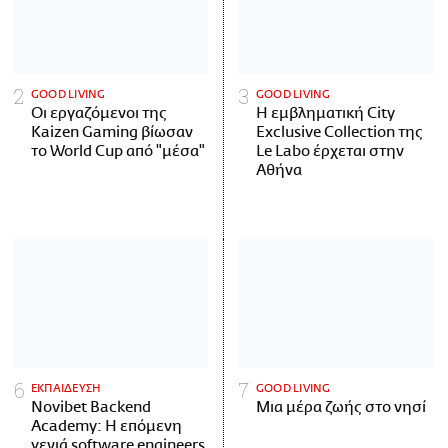
GOOD LIVING
GOOD LIVING
Οι εργαζόμενοι της
Η εμβληματική City
Kaizen Gaming βίωσαν
Exclusive Collection της
το World Cup από "μέσα"
Le Labo έρχεται στην
Αθήνα
ΕΚΠΑΙΔΕΥΣΗ
GOOD LIVING
Novibet Backend
Μια μέρα ζωής στο νησί
Academy: Η επόμενη
γενιά software engineers