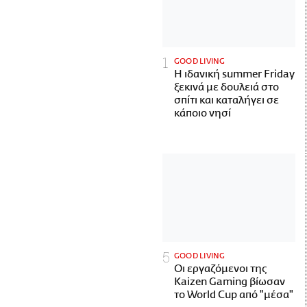
GOOD LIVING
Η ιδανική summer Friday
ξεκινά με δουλειά στο
σπίτι και καταλήγει σε
κάποιο νησί
GOOD LIVING
Οι εργαζόμενοι της
Kaizen Gaming βίωσαν
το World Cup από "μέσα"