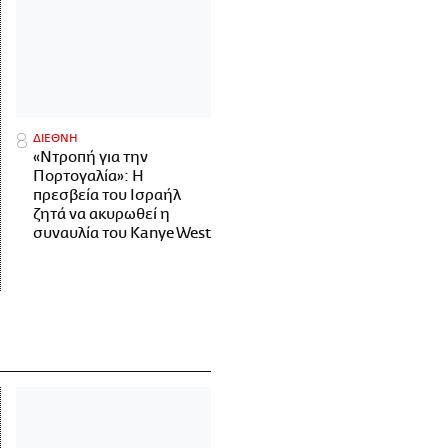
ΔΙΕΘΝΗ
«Ντροπή για την
Πορτογαλία»: Η
πρεσβεία του Ισραήλ
ζητά να ακυρωθεί η
συναυλία του Kanye West