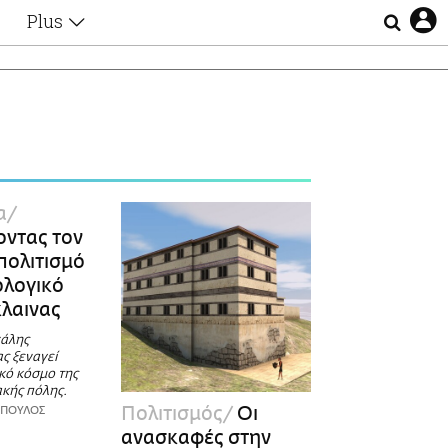
Plus
Θέματα
Συνεντεύξεις
Videos
τα
Αφιερώματα
Ζώδια
Εξομολογήσεις
Blogs
η
α
Οι Αθηναίοι
ντας τον
Απώλειες
πολιτισμό
Lgbtqi+
ολογικό
Επιλογές
κλαινας
χάλης
ς ξεναγεί
κό κόσμο της
ακής πόλης.
Πολιτισμός
Οι
ΟΠΟΥΛΟΣ
ανασκαφές στην