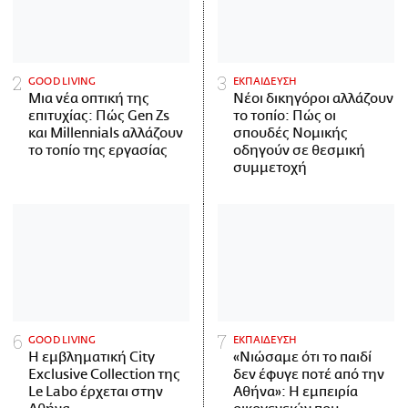
GOOD LIVING
ΕΚΠΑΙΔΕΥΣΗ
Μια νέα οπτική της
Νέοι δικηγόροι αλλάζουν
επιτυχίας: Πώς Gen Zs
το τοπίο: Πώς οι
και Millennials αλλάζουν
σπουδές Νομικής
το τοπίο της εργασίας
οδηγούν σε θεσμική
συμμετοχή
GOOD LIVING
ΕΚΠΑΙΔΕΥΣΗ
Η εμβληματική City
«Νιώσαμε ότι το παιδί
Exclusive Collection της
δεν έφυγε ποτέ από την
Le Labo έρχεται στην
Αθήνα»: Η εμπειρία