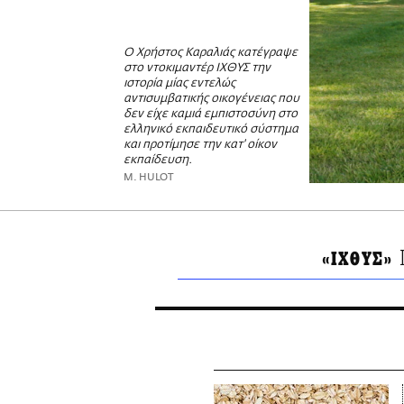
Ο Χρήστος Καραλιάς κατέγραψε
στο ντοκιμαντέρ ΙΧΘΥΣ την
ιστορία μίας εντελώς
αντισυμβατικής οικογένειας που
δεν είχε καμιά εμπιστοσύνη στο
ελληνικό εκπαιδευτικό σύστημα
και προτίμησε την κατ' οίκον
εκπαίδευση.
M. HULOT
«ΙΧΘΥΣ»