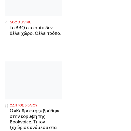
GOOD LIVING
Το BBQ στο σπίτι δεν
θέλει χώρο. Θέλει τρόπο.
ΟΔΗΓΟΣ ΒΙΒΛΙΟΥ
Ο «Καθρέφτης» βρέθηκε
στην κορυφή της
Bookvoice. Τι τον
ξεχώρισε ανάμεσα στα