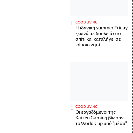
GOOD LIVING
Η ιδανική summer Friday
ξεκινά με δουλειά στο
σπίτι και καταλήγει σε
κάποιο νησί
GOOD LIVING
Οι εργαζόμενοι της
Kaizen Gaming βίωσαν
το World Cup από "μέσα"