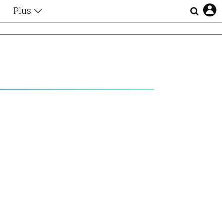
Plus
Θέματα
Συνεντεύξεις
Videos
τα
Αφιερώματα
Ζώδια
Εξομολογήσεις
Blogs
η
Οι Αθηναίοι
Απώλειες
Lgbtqi+
Επιλογές