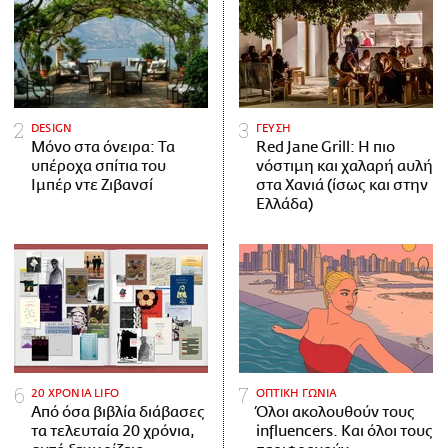
DESIGN
ΓΕΥΣΗ
Μόνο στα όνειρα: Τα
Red Jane Grill: Η πιο
υπέροχα σπίτια του
νόστιμη και χαλαρή αυλή
Ιμπέρ ντε Ζιβανσί
στα Χανιά (ίσως και στην
Ελλάδα)
20 ΧΡΟΝΙΑ LIFO
ΟΠΤΙΚΗ ΓΩΝΙΑ
Από όσα βιβλία διάβασες
Όλοι ακολουθούν τους
τα τελευταία 20 χρόνια,
influencers. Και όλοι τους