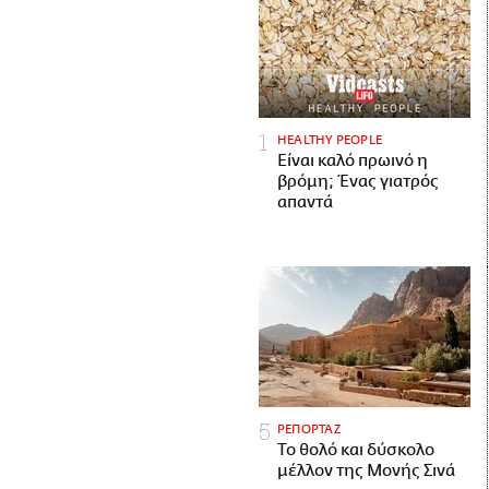
HEALTHY PEOPLE
Είναι καλό πρωινό η
βρόμη; Ένας γιατρός
απαντά
ΡΕΠΟΡΤΑΖ
Το θολό και δύσκολο
μέλλον της Μονής Σινά