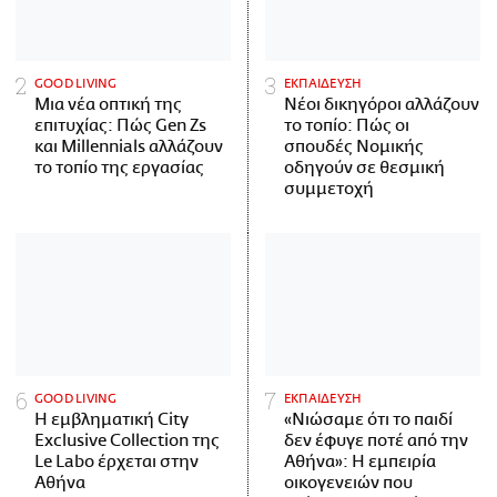
GOOD LIVING
ΕΚΠΑΙΔΕΥΣΗ
Μια νέα οπτική της
Νέοι δικηγόροι αλλάζουν
επιτυχίας: Πώς Gen Zs
το τοπίο: Πώς οι
και Millennials αλλάζουν
σπουδές Νομικής
το τοπίο της εργασίας
οδηγούν σε θεσμική
συμμετοχή
GOOD LIVING
ΕΚΠΑΙΔΕΥΣΗ
Η εμβληματική City
«Νιώσαμε ότι το παιδί
Exclusive Collection της
δεν έφυγε ποτέ από την
Le Labo έρχεται στην
Αθήνα»: Η εμπειρία
Αθήνα
οικογενειών που