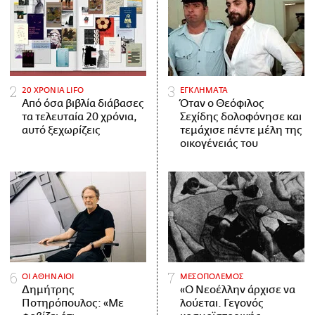
20 ΧΡΟΝΙΑ LIFO
ΕΓΚΛΗΜΑΤΑ
Από όσα βιβλία διάβασες
Όταν ο Θεόφιλος
τα τελευταία 20 χρόνια,
Σεχίδης δολοφόνησε και
αυτό ξεχωρίζεις
τεμάχισε πέντε μέλη της
οικογένειάς του
ΟΙ ΑΘΗΝΑΙΟΙ
ΜΕΣΟΠΟΛΕΜΟΣ
Δημήτρης
«Ο Νεοέλλην άρχισε να
Ποτηρόπουλος: «Με
λούεται. Γεγονός