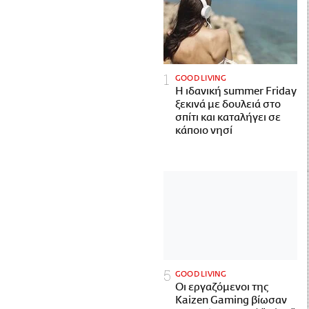
GOOD LIVING
Η ιδανική summer Friday
ξεκινά με δουλειά στο
σπίτι και καταλήγει σε
κάποιο νησί
GOOD LIVING
Οι εργαζόμενοι της
Kaizen Gaming βίωσαν