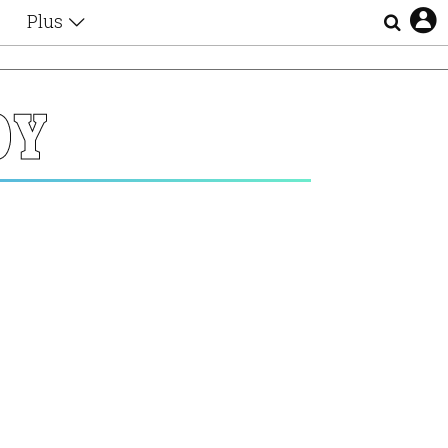
Plus
Θέματα
Συνεντεύξεις
Videos
ΟΥ
τα
Αφιερώματα
Ζώδια
Εξομολογήσεις
Blogs
η
Οι Αθηναίοι
Απώλειες
Lgbtqi+
Επιλογές