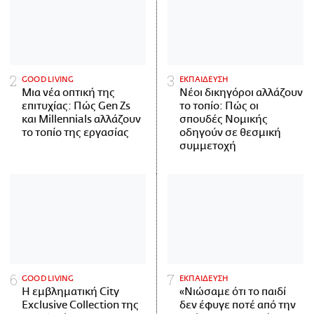
GOOD LIVING
ΕΚΠΑΙΔΕΥΣΗ
Μια νέα οπτική της
Νέοι δικηγόροι αλλάζουν
επιτυχίας: Πώς Gen Zs
το τοπίο: Πώς οι
και Millennials αλλάζουν
σπουδές Νομικής
το τοπίο της εργασίας
οδηγούν σε θεσμική
συμμετοχή
GOOD LIVING
ΕΚΠΑΙΔΕΥΣΗ
Η εμβληματική City
«Νιώσαμε ότι το παιδί
Exclusive Collection της
δεν έφυγε ποτέ από την