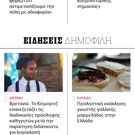
φοβίζει ότι
κοσμοϊστορικής
αντιμετωπίζουμε την
σημασίας»
πόλη με αδιαφορία»
ΔΗΜΟΦΙΛΗ
ΕΙΔΗΣΕΙΣ
ΔΙΕΘΝΗ
ΕΛΛΑΔΑ
Βρετανία: Το Κέιμπριτζ
Προληπτική ανάκληση
επανεξετάζει τις
γνωστής γαλλικής
διαδικασίες πρόσληψης
μαρμελάδας στην
καθηγητών μετά την
Ελλάδα
παραίτηση διδάσκοντα
για λογοκλοπή