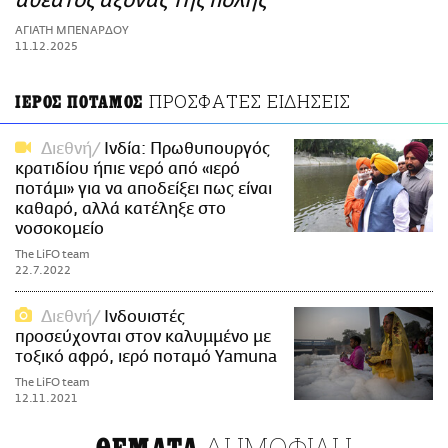
αθέατος άξονας της πόλης
ΑΜΠΑ
ΑΓΙΑΤΗ ΜΠΕΝΑΡΔΟΥ
PRINT
11.12.2025
ΠΡΟΣΦΑΤΕΣ ΕΙΔΗΣΕΙΣ
ΙΕΡΟΣ ΠΟΤΑΜΟΣ
Διεθνή
Ινδία: Πρωθυπουργός
κρατιδίου ήπιε νερό από «ιερό
ποτάμι» για να αποδείξει πως είναι
καθαρό, αλλά κατέληξε στο
νοσοκομείο
The LiFO team
22.7.2022
Διεθνή
Ινδουιστές
προσεύχονται στον καλυμμένο με
τοξικό αφρό, ιερό ποταμό Yamuna
The LiFO team
12.11.2021
ΔΗΜΟΦΙΛΗ