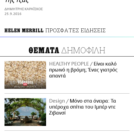
της τζαζ
ΑΜΠΑ
ΔΗΜΗΤΡΗΣ ΚΑΡΑΪ́ΣΚΟΣ
PRINT
25.9.2016
ΠΡΟΣΦΑΤΕΣ ΕΙΔΗΣΕΙΣ
ΗELEN MERRILL
ΔΗΜΟΦΙΛΗ
ΘΕΜΑΤΑ
HEALTHY PEOPLE
Είναι καλό
πρωινό η βρόμη; Ένας γιατρός
απαντά
Design
Μόνο στα όνειρα: Τα
υπέροχα σπίτια του Ιμπέρ ντε
Ζιβανσί