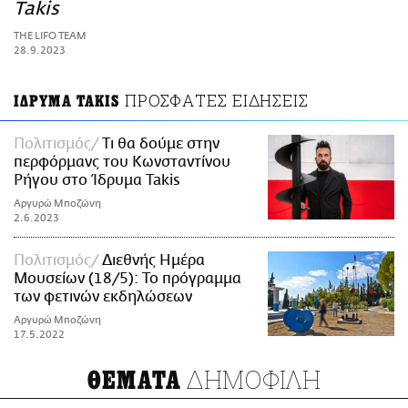
ΑΜΠΑ
Takis
PRINT
THE LIFO TEAM
28.9.2023
ΠΡΟΣΦΑΤΕΣ ΕΙΔΗΣΕΙΣ
ΙΔΡΥΜΑ TAKIS
Πολιτισμός
Τι θα δούμε στην
περφόρμανς του Κωνσταντίνου
Ρήγου στο Ίδρυμα Takis
Αργυρώ Μποζώνη
2.6.2023
Πολιτισμός
Διεθνής Ημέρα
Μουσείων (18/5): Το πρόγραμμα
των φετινών εκδηλώσεων
Αργυρώ Μποζώνη
17.5.2022
ΔΗΜΟΦΙΛΗ
ΘΕΜΑΤΑ