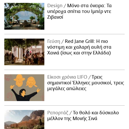
Design
Μόνο στα όνειρα: Τα
υπέροχα σπίτια του Ιμπέρ ντε
Ζιβανσί
Γεύση
Red Jane Grill: Η πιο
νόστιμη και χαλαρή αυλή στα
Χανιά (ίσως και στην Ελλάδα)
Είκοσι χρόνια LIFO
Tρεις
σημαντικοί Έλληνες μουσικοί, τρεις
μεγάλες απώλειες
Ρεπορτάζ
Το θολό και δύσκολο
μέλλον της Μονής Σινά