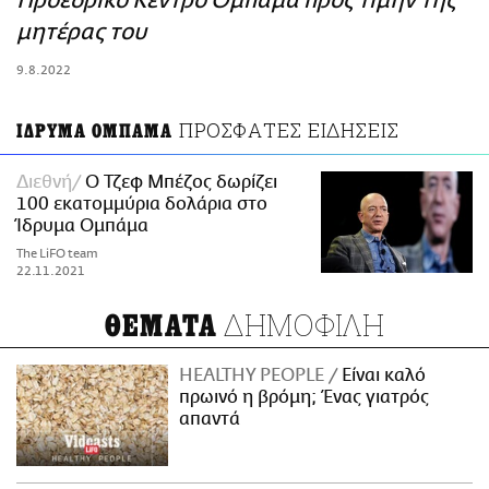
Προεδρικό Κέντρο Ομπάμα προς τιμήν της
ΑΜΠΑ
μητέρας του
PRINT
9.8.2022
ΠΡΟΣΦΑΤΕΣ ΕΙΔΗΣΕΙΣ
ΙΔΡΥΜΑ ΟΜΠΑΜΑ
Διεθνή
Ο Τζεφ Μπέζος δωρίζει
100 εκατομμύρια δολάρια στο
Ίδρυμα Ομπάμα
The LiFO team
22.11.2021
ΔΗΜΟΦΙΛΗ
ΘΕΜΑΤΑ
HEALTHY PEOPLE
Είναι καλό
πρωινό η βρόμη; Ένας γιατρός
απαντά