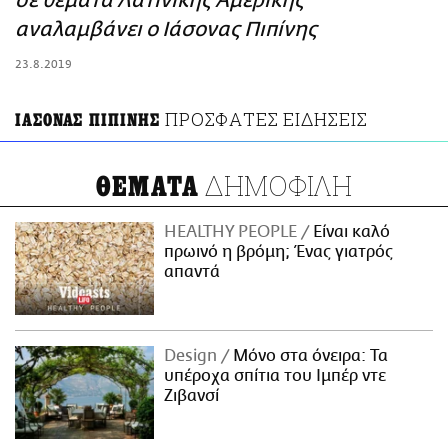
σε θέματα Λατινικής Αμερικής
ΑΜΠΑ
αναλαμβάνει ο Ιάσονας Πιπίνης
PRINT
23.8.2019
ΠΡΟΣΦΑΤΕΣ ΕΙΔΗΣΕΙΣ
ΙΑΣΟΝΑΣ ΠΙΠΙΝΗΣ
ΔΗΜΟΦΙΛΗ
ΘΕΜΑΤΑ
HEALTHY PEOPLE
Είναι καλό
πρωινό η βρόμη; Ένας γιατρός
απαντά
Design
Μόνο στα όνειρα: Τα
υπέροχα σπίτια του Ιμπέρ ντε
Ζιβανσί