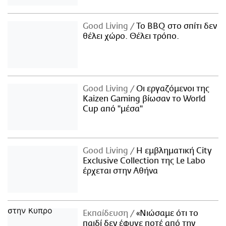
Good Living
Το BBQ στο σπίτι δεν
θέλει χώρο. Θέλει τρόπο.
Good Living
Οι εργαζόμενοι της
Kaizen Gaming βίωσαν το World
Cup από "μέσα"
Good Living
Η εμβληματική City
Exclusive Collection της Le Labo
έρχεται στην Αθήνα
Εκπαίδευση
«Νιώσαμε ότι το
παιδί δεν έφυγε ποτέ από την