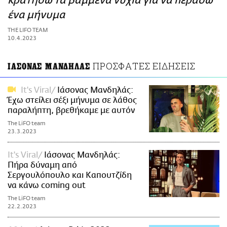
κρατήσω τα βαμμένα νύχια για να περάσω
ΑΜΠΑ
ένα μήνυμα
PRINT
THE LIFO TEAM
10.4.2023
ΠΡΟΣΦΑΤΕΣ ΕΙΔΗΣΕΙΣ
ΙΑΣΟΝΑΣ ΜΑΝΔΗΛΑΣ
It's Viral
Ιάσονας Μανδηλάς:
Έχω στείλει σέξι μήνυμα σε λάθος
παραλήπτη, βρεθήκαμε με αυτόν
The LiFO team
23.3.2023
It's Viral
Ιάσονας Μανδηλάς:
Πήρα δύναμη από
Σεργουλόπουλο και Καπουτζίδη
να κάνω coming out
The LiFO team
22.2.2023