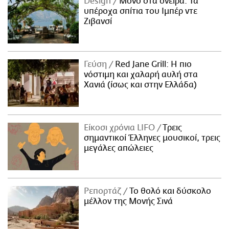
Design
Μόνο στα όνειρα: Τα
υπέροχα σπίτια του Ιμπέρ ντε
Ζιβανσί
Γεύση
Red Jane Grill: Η πιο
νόστιμη και χαλαρή αυλή στα
Χανιά (ίσως και στην Ελλάδα)
Είκοσι χρόνια LIFO
Tρεις
σημαντικοί Έλληνες μουσικοί, τρεις
μεγάλες απώλειες
Ρεπορτάζ
Το θολό και δύσκολο
μέλλον της Μονής Σινά