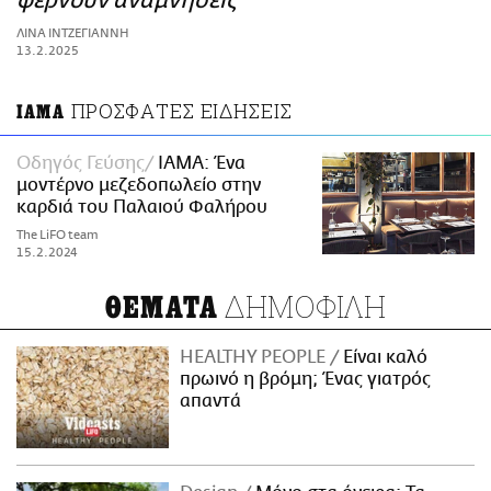
φέρνουν αναμνήσεις
ΑΜΠΑ
ΛΙΝΑ ΙΝΤΖΕΓΙΑΝΝΗ
PRINT
13.2.2025
ΠΡΟΣΦΑΤΕΣ ΕΙΔΗΣΕΙΣ
ΙΑΜΑ
Οδηγός Γεύσης
ΙΑΜΑ: Ένα
μοντέρνο μεζεδοπωλείο στην
καρδιά του Παλαιού Φαλήρου
The LiFO team
15.2.2024
ΔΗΜΟΦΙΛΗ
ΘΕΜΑΤΑ
HEALTHY PEOPLE
Είναι καλό
πρωινό η βρόμη; Ένας γιατρός
απαντά