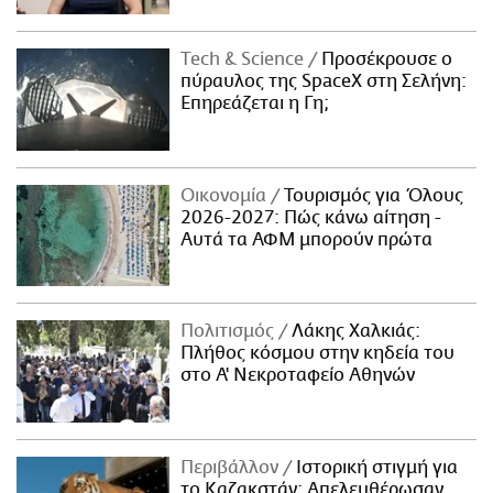
Τech & Science
Προσέκρουσε ο
πύραυλος της SpaceX στη Σελήνη:
Επηρεάζεται η Γη;
Οικονομία
Τουρισμός για Όλους
2026-2027: Πώς κάνω αίτηση -
Αυτά τα ΑΦΜ μπορούν πρώτα
Πολιτισμός
Λάκης Χαλκιάς:
Πλήθος κόσμου στην κηδεία του
στο Α' Νεκροταφείο Αθηνών
Περιβάλλον
Ιστορική στιγμή για
το Καζακστάν: Απελευθέρωσαν