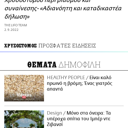
Χρυσόστομου περί βιασμού και
ΑΜΠΑ
συναίνεσης- «Αδιανόητη και καταδικαστέα
PRINT
δήλωση»
THE LIFO TEAM
2.9.2022
ΠΡΟΣΦΑΤΕΣ ΕΙΔΗΣΕΙΣ
ΧΡΥΣΟΣΤΟΜΟΣ
ΔΗΜΟΦΙΛΗ
ΘΕΜΑΤΑ
HEALTHY PEOPLE
Είναι καλό
πρωινό η βρόμη; Ένας γιατρός
απαντά
Design
Μόνο στα όνειρα: Τα
υπέροχα σπίτια του Ιμπέρ ντε
Ζιβανσί