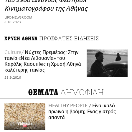
του 29ου Διεθνούς Φεστιβάλ
ΑΜΠΑ
Κινηματογράφου της Αθήνας
PRINT
LIFO NEWSROOM
8.10.2023
ΠΡΟΣΦΑΤΕΣ ΕΙΔΗΣΕΙΣ
ΧΡΥΣΗ ΑΘΗΝΑ
Culture
Νύχτες Πρεμιέρας: Στην
ταινία «Νέα Λιθουανία» του
Καρόλις Καουπίνις η Χρυσή Αθηνά
καλύτερης ταινίας
28.9.2019
ΔΗΜΟΦΙΛΗ
ΘΕΜΑΤΑ
HEALTHY PEOPLE
Είναι καλό
πρωινό η βρόμη; Ένας γιατρός
απαντά