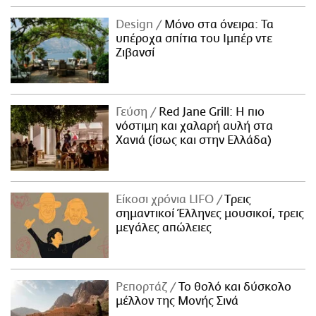
Design
Μόνο στα όνειρα: Τα
υπέροχα σπίτια του Ιμπέρ ντε
Ζιβανσί
Γεύση
Red Jane Grill: Η πιο
νόστιμη και χαλαρή αυλή στα
Χανιά (ίσως και στην Ελλάδα)
Είκοσι χρόνια LIFO
Tρεις
σημαντικοί Έλληνες μουσικοί, τρεις
μεγάλες απώλειες
Ρεπορτάζ
Το θολό και δύσκολο
μέλλον της Μονής Σινά