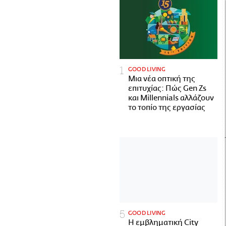
GOOD LIVING
Μια νέα οπτική της
επιτυχίας: Πώς Gen Zs
και Millennials αλλάζουν
το τοπίο της εργασίας
GOOD LIVING
Η εμβληματική City