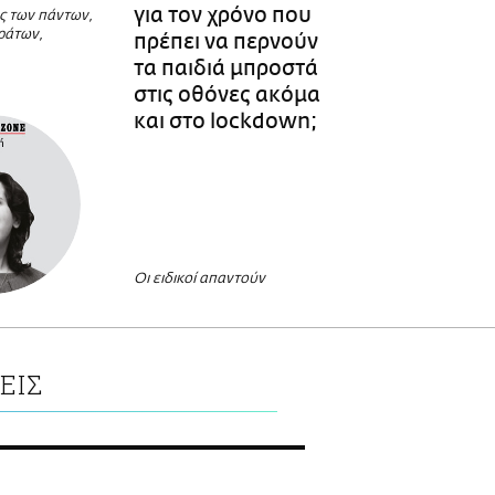
για τον χρόνο που
ς των πάντων,
ράτων,
πρέπει να περνούν
τα παιδιά μπροστά
στις οθόνες ακόμα
και στο lockdown;
Οι ειδικοί απαντούν
ΕΙΣ