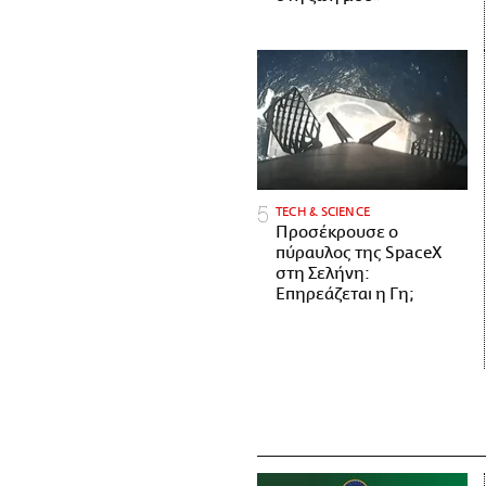
ΤECH & SCIENCE
Προσέκρουσε ο
πύραυλος της SpaceX
στη Σελήνη:
Επηρεάζεται η Γη;