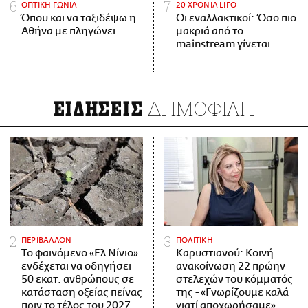
ΟΠΤΙΚΗ ΓΩΝΙΑ
20 ΧΡΟΝΙΑ LIFO
Όπου και να ταξιδέψω η
Οι εναλλακτικοί: Όσο πιο
Αθήνα με πληγώνει
μακριά από το
mainstream γίνεται
ΔΗΜΟΦΙΛΗ
ΕΙΔΗΣΕΙΣ
ΠΕΡΙΒΑΛΛΟΝ
ΠΟΛΙΤΙΚΗ
Το φαινόμενο «Ελ Νίνιο»
Καρυστιανού: Κοινή
ενδέχεται να οδηγήσει
ανακοίνωση 22 πρώην
50 εκατ. ανθρώπους σε
στελεχών του κόμματός
κατάσταση οξείας πείνας
της - «Γνωρίζουμε καλά
πριν το τέλος του 2027
γιατί αποχωρήσαμε»