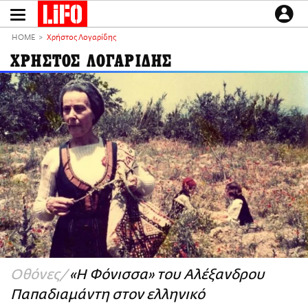
Παράκαμψη
προς
το
ΕΙΔΗΣΕΙΣ
κυρίως
HOME
Χρήστος Λογαρίδης
περιεχόμενο
CULTURE
ΧΡΗΣΤΟΣ ΛΟΓΑΡΙΔΗΣ
ΑΠΟΨΕΙΣ
ΤΡΟΠΟΣ ΖΩΗΣ
PODCASTS
Plus
LIFO SHOP
NEWSLETTER
ΜΙΚΡΟΠΡΑΓΜΑΤΑ
THE GOOD LIFO
LIFOLAND
Οθόνες
«Η Φόνισσα» του Αλέξανδρου
CITY GUIDE
Παπαδιαμάντη στον ελληνικό