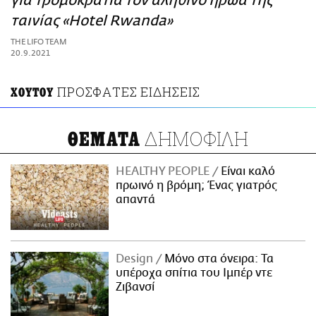
για τρομοκρατία τον αληθινό ήρωα της
ΑΜΠΑ
ταινίας «Hotel Rwanda»
PRINT
THE LIFO TEAM
20.9.2021
ΠΡΟΣΦΑΤΕΣ ΕΙΔΗΣΕΙΣ
ΧΟΥΤΟΥ
ΔΗΜΟΦΙΛΗ
ΘΕΜΑΤΑ
HEALTHY PEOPLE
Είναι καλό
πρωινό η βρόμη; Ένας γιατρός
απαντά
Design
Μόνο στα όνειρα: Τα
υπέροχα σπίτια του Ιμπέρ ντε
Ζιβανσί