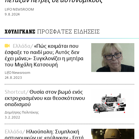
πέταξαν πέτρες σε αστυνομικούς
ΑΜΠΑ
LIFO NEWSROOM
PRINT
9.8.2024
ΠΡΟΣΦΑΤΕΣ ΕΙΔΗΣΕΙΣ
ΧΟΥΛΙΓΚΑΝΣ
Ελλάδα
«Πώς κοιμάται που
έσφαξε το παιδί μου; Αυτός δεν
έχει μάνα;»- Συγκλονίζει η μητέρα
του Μιχάλη Κατσουρή
LifO Newsroom
24.8.2023
Shortcut
Θυσία στον βωμό ενός
εκτροχιασμένου και θεοσκότεινου
οπαδισμού
Δημήτρης Πολιτάκης
3.2.2022
Ελλάδα
Ηλιούπολη: Συμπλοκή
αστυνομικών με χούλιγκαν - Επτά