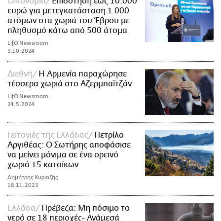
Οικονομία
Επιδότηση έως 10.000
ευρώ για μετεγκατάσταση 1.000
ατόμων στα χωριά του Έβρου με
πληθυσμό κάτω από 500 άτομα
LifO Newsroom
3.10.2024
Διεθνή
Η Αρμενία παραχώρησε
τέσσερα χωριά στο Αζερμπαϊτζάν
LifO Newsroom
24.5.2024
Γειτονιές της Ελλάδας
Πετρίλο
Αργιθέας: Ο Σωτήρης αποφάσισε
να μείνει μόνιμα σε ένα ορεινό
χωριό 15 κατοίκων
Δημήτρης Κυριαζής
18.11.2023
Ελλάδα
Πρέβεζα: Μη πόσιμο το
νερό σε 18 περιοχές- Ανάμεσά