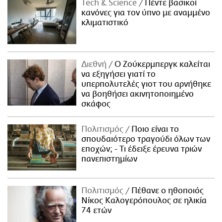
Τech & Science
Πέντε βασικοί
κανόνες για τον ύπνο με αναμμένο
κλιματιστικό
Διεθνή
Ο Ζούκερμπεργκ καλείται
να εξηγήσει γιατί το
υπερπολυτελές γιοτ του αρνήθηκε
να βοηθήσει ακινητοποιημένο
σκάφος
Πολιτισμός
Ποιο είναι το
σπουδαιότερο τραγούδι όλων των
εποχών; - Τι έδειξε έρευνα τριών
πανεπιστημίων
Πολιτισμός
Πέθανε ο ηθοποιός
Νίκος Καλογερόπουλος σε ηλικία
74 ετών