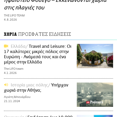
ηφαίστειο Φουέγο – Εκκενώνονται χωριά
ΑΜΠΑ
στις πλαγιές του
PRINT
THE LIFO TEAM
4.8.2026
ΠΡΟΣΦΑΤΕΣ ΕΙΔΗΣΕΙΣ
ΧΩΡΙΑ
Ελλάδα
Τravel and Leisure: Οι
17 καλύτερες μικρές πόλεις στην
Ευρώπη - Ανάμεσά τους και ένα
μέρος στην Ελλάδα
The LiFO team
4.1.2026
Ιστορία μιας πόλης
Υπήρχαν
χωριά στην Αθήνα;
Αγιάτη Μπενάρδου
21.11.2024