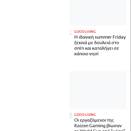
GOOD LIVING
Η ιδανική summer Friday
ξεκινά με δουλειά στο
σπίτι και καταλήγει σε
κάποιο νησί
GOOD LIVING
Οι εργαζόμενοι της
Kaizen Gaming βίωσαν