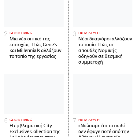
GOOD LIVING
ΕΚΠΑΙΔΕΥΣΗ
Μια νέα οπτική της
Νέοι δικηγόροι αλλάζουν
επιτυχίας: Πώς Gen Zs
το τοπίο: Πώς οι
και Millennials αλλάζουν
σπουδές Νομικής
το τοπίο της εργασίας
οδηγούν σε θεσμική
συμμετοχή
GOOD LIVING
ΕΚΠΑΙΔΕΥΣΗ
Η εμβληματική City
«Νιώσαμε ότι το παιδί
Exclusive Collection της
δεν έφυγε ποτέ από την