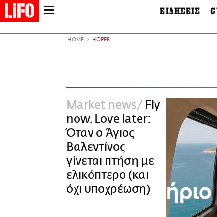
ΕΙΔΗΣΕΙΣ
C
LIFO SHOP
Ελλάδα
Ο
Διεθνή
Μ
NEWSLETTER
HOME
HOPER
Πολιτική
Θ
ΜΙΚΡΟΠΡΑΓΜΑΤΑ
Οικονομία
Ει
THE GOOD LIFO
Πολιτισμός
Βι
LIFOLAND
Αθλητισμός
Αρ
CITY GUIDE
& 
Περιβάλλον
Market news
Fly
D
ΑΜΠΑ
TV & Media
Φ
now. Love later:
PRINT
Tech &
Science
Όταν ο Άγιος
European Lifo
Βαλεντίνος
γίνεται πτήση με
ελικόπτερο (και
όχι υποχρέωση)