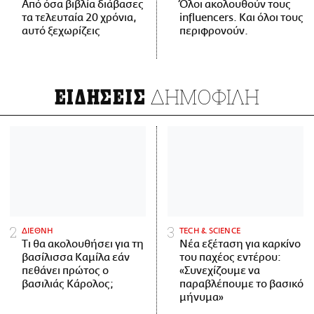
Από όσα βιβλία διάβασες
Όλοι ακολουθούν τους
τα τελευταία 20 χρόνια,
influencers. Και όλοι τους
αυτό ξεχωρίζεις
περιφρονούν.
ΔΗΜΟΦΙΛΗ
ΕΙΔΗΣΕΙΣ
ΔΙΕΘΝΗ
ΤECH & SCIENCE
Τι θα ακολουθήσει για τη
Νέα εξέταση για καρκίνο
βασίλισσα Καμίλα εάν
του παχέος εντέρου:
πεθάνει πρώτος ο
«Συνεχίζουμε να
βασιλιάς Κάρολος;
παραβλέπουμε το βασικό
μήνυμα»