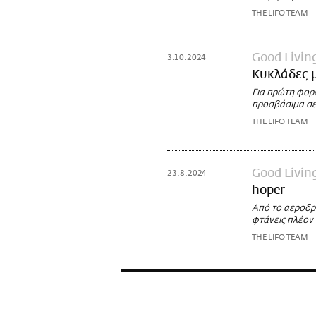
THE LIFO TEAM
Good Livin
3.10.2024
Κυκλάδες μ
Για πρώτη φορά
προσβάσιμα σε 
THE LIFO TEAM
Good Livin
23.8.2024
hoper
Από το αεροδρό
φτάνεις πλέον 
THE LIFO TEAM