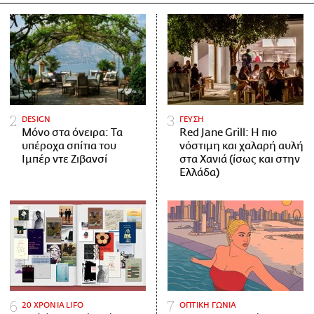
DESIGN
ΓΕΥΣΗ
Μόνο στα όνειρα: Τα
Red Jane Grill: Η πιο
υπέροχα σπίτια του
νόστιμη και χαλαρή αυλή
Ιμπέρ ντε Ζιβανσί
στα Χανιά (ίσως και στην
Ελλάδα)
20 ΧΡΟΝΙΑ LIFO
ΟΠΤΙΚΗ ΓΩΝΙΑ