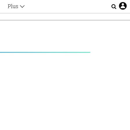
Plus
Θέματα
Συνεντεύξεις
Videos
τα
Αφιερώματα
Ζώδια
Εξομολογήσεις
Blogs
η
Οι Αθηναίοι
Απώλειες
Lgbtqi+
Επιλογές