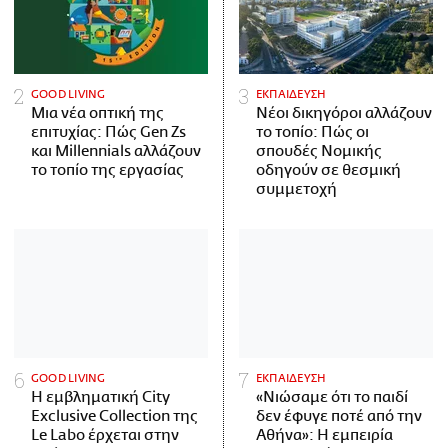
GOOD LIVING
ΕΚΠΑΙΔΕΥΣΗ
Μια νέα οπτική της
Νέοι δικηγόροι αλλάζουν
επιτυχίας: Πώς Gen Zs
το τοπίο: Πώς οι
και Millennials αλλάζουν
σπουδές Νομικής
το τοπίο της εργασίας
οδηγούν σε θεσμική
συμμετοχή
GOOD LIVING
ΕΚΠΑΙΔΕΥΣΗ
Η εμβληματική City
«Νιώσαμε ότι το παιδί
Exclusive Collection της
δεν έφυγε ποτέ από την
Le Labo έρχεται στην
Αθήνα»: Η εμπειρία