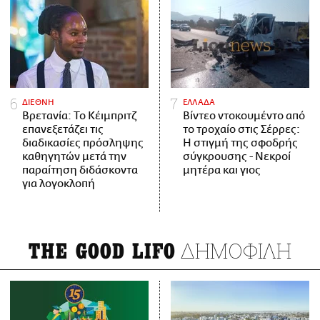
ΔΙΕΘΝΗ
ΕΛΛΑΔΑ
Βρετανία: Το Κέιμπριτζ
Βίντεο ντοκουμέντο από
επανεξετάζει τις
το τροχαίο στις Σέρρες:
διαδικασίες πρόσληψης
Η στιγμή της σφοδρής
καθηγητών μετά την
σύγκρουσης - Νεκροί
παραίτηση διδάσκοντα
μητέρα και γιος
για λογοκλοπή
ΔΗΜΟΦΙΛΗ
THE GOOD LIFO