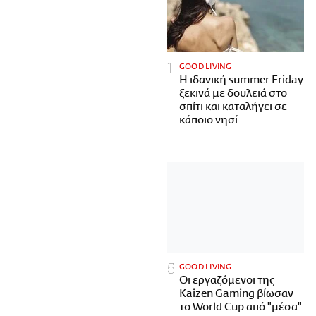
GOOD LIVING
Η ιδανική summer Friday
ξεκινά με δουλειά στο
σπίτι και καταλήγει σε
κάποιο νησί
GOOD LIVING
Οι εργαζόμενοι της
Kaizen Gaming βίωσαν
το World Cup από "μέσα"