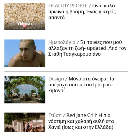
HEALTHY PEOPLE
Είναι καλό
πρωινό η βρόμη; Ένας γιατρός
απαντά
Ημερολόγιο
51 ταινίες που μού
άλλαξαν τη ζωή- updated. Aπό τον
Στάθη Τσαγκαρουσιάνο
Design
Μόνο στα όνειρα: Τα
υπέροχα σπίτια του Ιμπέρ ντε
Ζιβανσί
Γεύση
Red Jane Grill: Η πιο
νόστιμη και χαλαρή αυλή στα
Χανιά (ίσως και στην Ελλάδα)