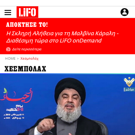
Παράκαμψη
προς
το
ΕΙΔΗΣΕΙΣ
κυρίως
ΑΠΟΚΤΗΣΕ ΤΟ!
περιεχόμενο
CULTURE
Η Σκληρή Αλήθεια για τη Μαλβίνα Κάραλη -
ΑΠΟΨΕΙΣ
Διαθέσιμη τώρα στo LiFO onDemand
ΤΡΟΠΟΣ ΖΩΗΣ
Δείτε περισσότερα
PODCASTS
HOME
Χεσμπολάχ
Plus
ΧΕΣΜΠΟΛΑΧ
LIFO SHOP
NEWSLETTER
ΜΙΚΡΟΠΡΑΓΜΑΤΑ
THE GOOD LIFO
LIFOLAND
CITY GUIDE