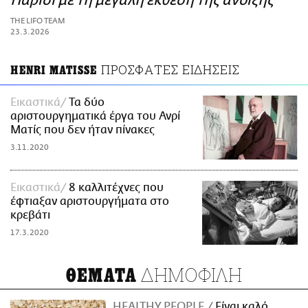
Παρίσι με τη μεγάλη έκθεση της άνοιξης
ΑΜΠΑ
THE LIFO TEAM
PRINT
23.3.2026
ΠΡΟΣΦΑΤΕΣ ΕΙΔΗΣΕΙΣ
HENRI MATISSE
Εικαστικά
Τα δύο
αριστουργηματικά έργα του Ανρί
Ματίς που δεν ήταν πίνακες
3.11.2020
Εικαστικά
8 καλλιτέχνες που
έφτιαξαν αριστουργήματα στο
κρεβάτι
17.3.2020
ΔΗΜΟΦΙΛΗ
ΘΕΜΑΤΑ
HEALTHY PEOPLE
Είναι καλό