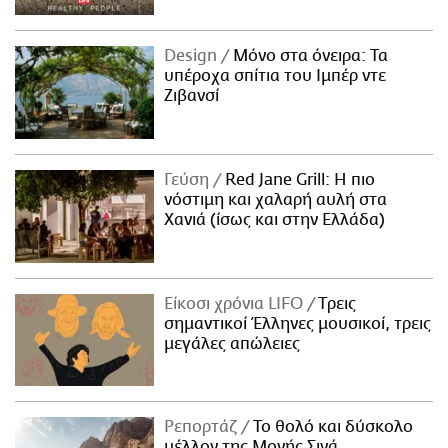
Design
Μόνο στα όνειρα: Τα
υπέροχα σπίτια του Ιμπέρ ντε
Ζιβανσί
Γεύση
Red Jane Grill: Η πιο
νόστιμη και χαλαρή αυλή στα
Χανιά (ίσως και στην Ελλάδα)
Είκοσι χρόνια LIFO
Tρεις
σημαντικοί Έλληνες μουσικοί, τρεις
μεγάλες απώλειες
Ρεπορτάζ
Το θολό και δύσκολο
μέλλον της Μονής Σινά