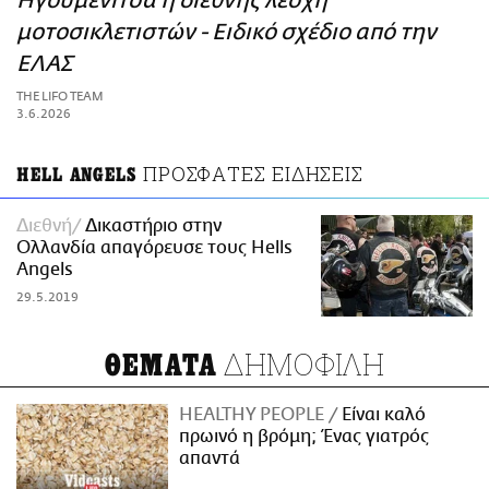
Ηγουμενίτσα η διεθνής λέσχη
ΑΜΠΑ
μοτοσικλετιστών - Ειδικό σχέδιο από την
PRINT
ΕΛΑΣ
THE LIFO TEAM
3.6.2026
ΠΡΟΣΦΑΤΕΣ ΕΙΔΗΣΕΙΣ
HELL ANGELS
Διεθνή
Δικαστήριο στην
Ολλανδία απαγόρευσε τους Hells
Angels
29.5.2019
ΔΗΜΟΦΙΛΗ
ΘΕΜΑΤΑ
HEALTHY PEOPLE
Είναι καλό
πρωινό η βρόμη; Ένας γιατρός
απαντά