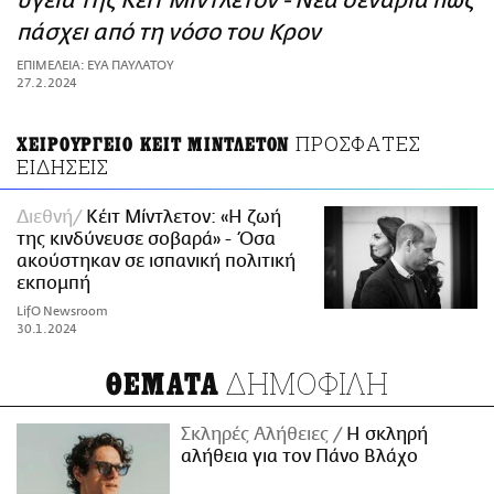
υγεία της Κέιτ Μίντλετον - Νέα σενάρια πως
ΑΜΠΑ
πάσχει από τη νόσο του Κρον
PRINT
ΕΠΙΜΕΛΕΙΑ: ΕΥΑ ΠΑΥΛΑΤΟΥ
27.2.2024
ΠΡΟΣΦΑΤΕΣ
ΧΕΙΡΟΥΡΓΕΙΟ ΚΕΙΤ ΜΙΝΤΛΕΤΟΝ
ΕΙΔΗΣΕΙΣ
Διεθνή
Κέιτ Μίντλετον: «Η ζωή
της κινδύνευσε σοβαρά» - Όσα
ακούστηκαν σε ισπανική πολιτική
εκπομπή
LifO Newsroom
30.1.2024
ΔΗΜΟΦΙΛΗ
ΘΕΜΑΤΑ
Σκληρές Αλήθειες
H σκληρή
αλήθεια για τον Πάνο Βλάχο