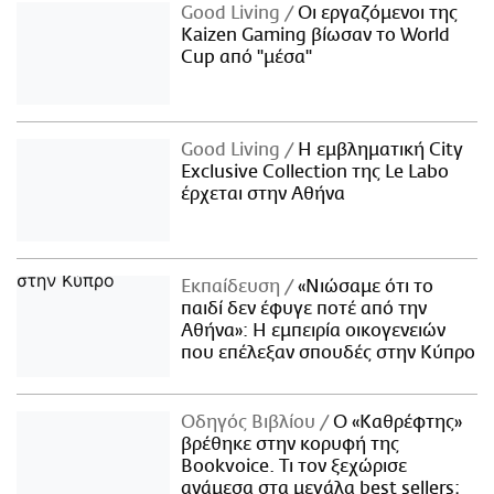
Good Living
Οι εργαζόμενοι της
Kaizen Gaming βίωσαν το World
Cup από "μέσα"
Good Living
Η εμβληματική City
Exclusive Collection της Le Labo
έρχεται στην Αθήνα
Εκπαίδευση
«Νιώσαμε ότι το
παιδί δεν έφυγε ποτέ από την
Αθήνα»: Η εμπειρία οικογενειών
που επέλεξαν σπουδές στην Κύπρο
Οδηγός Βιβλίου
Ο «Καθρέφτης»
βρέθηκε στην κορυφή της
Bookvoice. Τι τον ξεχώρισε
ανάμεσα στα μεγάλα best sellers;