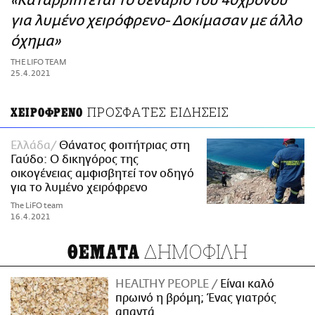
«Καταρρίπτεται το σενάριο του 40χρονου
ΑΜΠΑ
για λυμένο χειρόφρενο- Δοκίμασαν με άλλο
PRINT
όχημα»
THE LIFO TEAM
25.4.2021
ΠΡΟΣΦΑΤΕΣ ΕΙΔΗΣΕΙΣ
ΧΕΙΡΟΦΡΕΝΟ
Ελλάδα
Θάνατος φοιτήτριας στη
Γαύδο: Ο δικηγόρος της
οικογένειας αμφισβητεί τον οδηγό
για το λυμένο χειρόφρενο
The LiFO team
16.4.2021
ΔΗΜΟΦΙΛΗ
ΘΕΜΑΤΑ
HEALTHY PEOPLE
Είναι καλό
πρωινό η βρόμη; Ένας γιατρός
απαντά