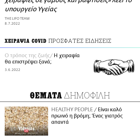
χειραψίες σε γάμους και βαφτίσεις» λέει το
ΑΜΠΑ
υπουργείο Υγείας
PRINT
THE LIFO TEAM
8.7.2022
ΠΡΟΣΦΑΤΕΣ ΕΙΔΗΣΕΙΣ
ΧΕΙΡΑΨΙΑ COVID
Ο τρόπος της ζωής
Η χειραψία
θα επιστρέψει ξανά;
3.6.2022
ΔΗΜΟΦΙΛΗ
ΘΕΜΑΤΑ
HEALTHY PEOPLE
Είναι καλό
πρωινό η βρόμη; Ένας γιατρός
απαντά