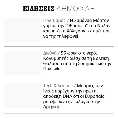
ΔΗΜΟΦΙΛΗ
ΕΙΔΗΣΕΙΣ
Πολιτισμός
Η Σαμάνθα Μόρτον
γύρισε την “Οδύσσεια” του Νόλαν
και μετά το Χόλιγουντ σταμάτησε
να της τηλεφωνεί
Διεθνή
55 ώρες στο νερό:
Κολυμβητής διέσχισε τη Βαλτική
Θάλασσα από τη Σουηδία έως την
Πολωνία
Τech & Science
Μούμιες των
Ίνκας παρέχουν την πρώτη
απόδειξη DNA ότι οι Ευρωπαίοι
μετέφεραν την ευλογιά στην
Αμερική