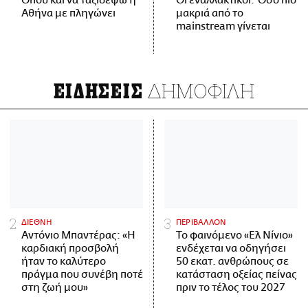
Όπου και να ταξιδέψω η
Οι εναλλακτικοί: Όσο πιο
Αθήνα με πληγώνει
μακριά από το
mainstream γίνεται
ΔΗΜΟΦΙΛΗ
ΕΙΔΗΣΕΙΣ
ΔΙΕΘΝΗ
ΠΕΡΙΒΑΛΛΟΝ
Αντόνιο Μπαντέρας: «Η
Το φαινόμενο «Ελ Νίνιο»
καρδιακή προσβολή
ενδέχεται να οδηγήσει
ήταν το καλύτερο
50 εκατ. ανθρώπους σε
πράγμα που συνέβη ποτέ
κατάσταση οξείας πείνας
στη ζωή μου»
πριν το τέλος του 2027