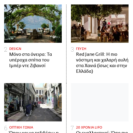
DESIGN
ΓΕΥΣΗ
Μόνο στα όνειρα: Τα
Red Jane Grill: Η πιο
υπέροχα σπίτια του
νόστιμη και χαλαρή αυλή
Ιμπέρ ντε Ζιβανσί
στα Χανιά (ίσως και στην
Ελλάδα)
ΟΠΤΙΚΗ ΓΩΝΙΑ
20 ΧΡΟΝΙΑ LIFO