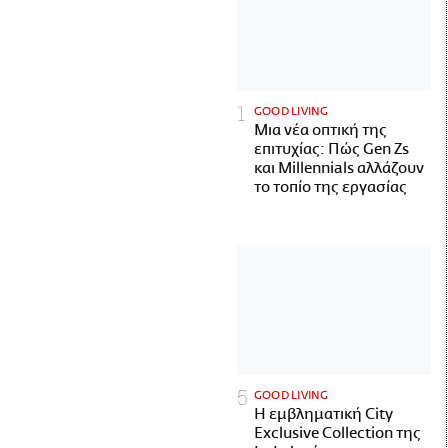
GOOD LIVING
Μια νέα οπτική της
επιτυχίας: Πώς Gen Zs
και Millennials αλλάζουν
το τοπίο της εργασίας
GOOD LIVING
Η εμβληματική City
Exclusive Collection της