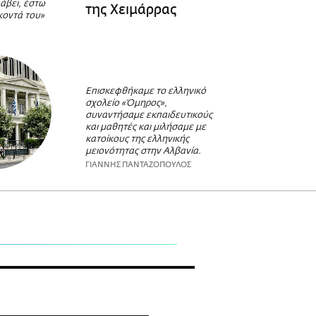
άβει, έστω
της Χειμάρρας
κοντά του»
Επισκεφθήκαμε το ελληνικό
σχολείο «Όμηρος»,
συναντήσαμε εκπαιδευτικούς
και μαθητές και μιλήσαμε με
κατοίκους της ελληνικής
μειονότητας στην Αλβανία.
ΓΙΑΝΝΗΣ ΠΑΝΤΑΖΟΠΟΥΛΟΣ