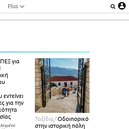
Plus
Θέματα
Συνεντεύξεις
Videos
τα
Αφιερώματα
Ζώδια
Εξομολογήσεις
Blogs
η
ΠΕΞ για
Οι Αθηναίοι
Η
Απώλειες
ική
Lgbtqi+
ου
Επιλογές
 εντείνει
ες για την
ικότητα
ασίας
Ταξίδια
Οδοιπορικό
στην ιστορική πόλη
κλεγμένο