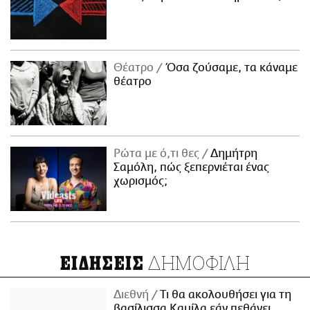
Θέατρο
Όσα ζούσαμε, τα κάναμε
θέατρο
Ρώτα με ό,τι θες
Δημήτρη
Σαμόλη, πώς ξεπερνιέται ένας
χωρισμός;
ΔΗΜΟΦΙΛΗ
ΕΙΔΗΣΕΙΣ
Διεθνή
Τι θα ακολουθήσει για τη
βασίλισσα Καμίλα εάν πεθάνει