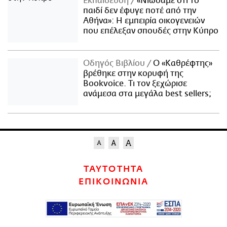
Εκπαίδευση
«Νιώσαμε ότι το
παιδί δεν έφυγε ποτέ από την
Αθήνα»: Η εμπειρία οικογενειών
που επέλεξαν σπουδές στην Κύπρο
Οδηγός Βιβλίου
Ο «Καθρέφτης»
βρέθηκε στην κορυφή της
Bookvoice. Τι τον ξεχώρισε
ανάμεσα στα μεγάλα best sellers;
ΤΑΥΤΟΤΗΤΑ
ΕΠΙΚΟΙΝΩΝΙΑ