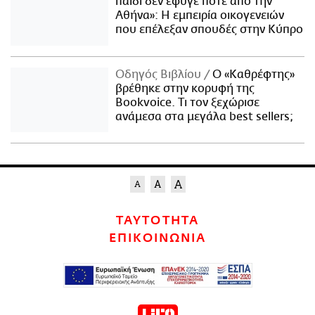
παιδί δεν έφυγε ποτέ από την
Αθήνα»: Η εμπειρία οικογενειών
που επέλεξαν σπουδές στην Κύπρο
Οδηγός Βιβλίου
Ο «Καθρέφτης»
βρέθηκε στην κορυφή της
Bookvoice. Τι τον ξεχώρισε
ανάμεσα στα μεγάλα best sellers;
ΤΑΥΤΟΤΗΤΑ
ΕΠΙΚΟΙΝΩΝΙΑ