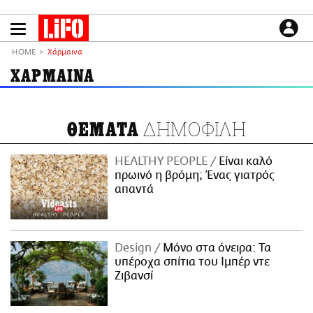
Παράκαμψη
προς
το
ΕΙΔΗΣΕΙΣ
κυρίως
HOME
Χάρμαινα
περιεχόμενο
CULTURE
ΧΑΡΜΑΙΝΑ
ΑΠΟΨΕΙΣ
ΤΡΟΠΟΣ ΖΩΗΣ
ΔΗΜΟΦΙΛΗ
ΘΕΜΑΤΑ
PODCASTS
Plus
HEALTHY PEOPLE
Είναι καλό
πρωινό η βρόμη; Ένας γιατρός
απαντά
LIFO SHOP
NEWSLETTER
Design
Μόνο στα όνειρα: Τα
ΜΙΚΡΟΠΡΑΓΜΑΤΑ
υπέροχα σπίτια του Ιμπέρ ντε
THE GOOD LIFO
Ζιβανσί
LIFOLAND
CITY GUIDE