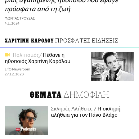
μιας αγαπημένης ηθοποιού που έφυγε
ΑΜΠΑ
πρόσφατα από τη ζωή
PRINT
ΦΩΝΤΑΣ ΤΡΟΥΣΑΣ
4.1.2024
ΠΡΟΣΦΑΤΕΣ ΕΙΔΗΣΕΙΣ
ΧΑΡΙΤΙΝΗ ΚΑΡΟΛΟΥ
Πολιτισμός
Πέθανε η
ηθοποιός Χαριτίνη Καρόλου
LifO Newsroom
27.12.2023
ΔΗΜΟΦΙΛΗ
ΘΕΜΑΤΑ
Σκληρές Αλήθειες
H σκληρή
αλήθεια για τον Πάνο Βλάχο