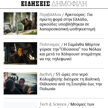
ΔΗΜΟΦΙΛΗ
ΕΙΔΗΣΕΙΣ
Περιβάλλον
Αρκτούρος: Για
πρώτη φορά στην Ελλάδα,
αρκούδες υποβλήθηκαν σε
λαπαροσκοπική ωοθηκεκτομή
Πολιτισμός
Η Σαμάνθα Μόρτον
γύρισε την “Οδύσσεια” του Νόλαν
και μετά το Χόλιγουντ σταμάτησε
να της τηλεφωνεί
Διεθνή
55 ώρες στο νερό:
Κολυμβητής διέσχισε τη Βαλτική
Θάλασσα από τη Σουηδία έως την
Πολωνία
Τech & Science
Μούμιες των