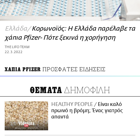
ΑΜΠΑ
PRINT
Ελλάδα
Κορωνοϊός: Η Ελλάδα παρέλαβε τα
χάπια Pfizer- Πότε ξεκινά η χορήγηση
THE LIFO TEAM
22.3.2022
ΠΡΟΣΦΑΤΕΣ ΕΙΔΗΣΕΙΣ
ΧΑΠΙΑ PFIZER
ΔΗΜΟΦΙΛΗ
ΘΕΜΑΤΑ
HEALTHY PEOPLE
Είναι καλό
πρωινό η βρόμη; Ένας γιατρός
απαντά