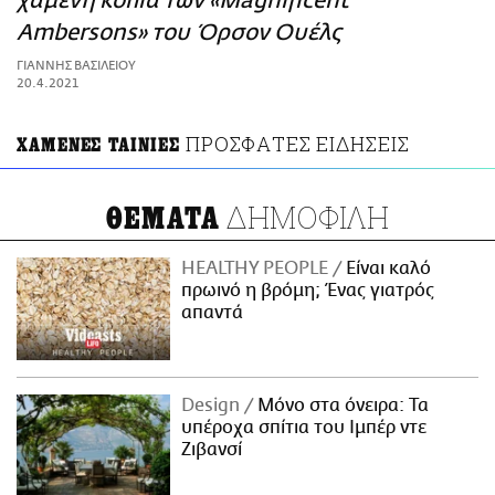
χαμένη κόπια των «Magnificent
ΑΜΠΑ
Ambersons» του Όρσον Ουέλς
PRINT
ΓΙΑΝΝΗΣ ΒΑΣΙΛΕΙΟΥ
20.4.2021
ΠΡΟΣΦΑΤΕΣ ΕΙΔΗΣΕΙΣ
ΧΑΜΕΝΕΣ ΤΑΙΝΙΕΣ
ΔΗΜΟΦΙΛΗ
ΘΕΜΑΤΑ
HEALTHY PEOPLE
Είναι καλό
πρωινό η βρόμη; Ένας γιατρός
απαντά
Design
Μόνο στα όνειρα: Τα
υπέροχα σπίτια του Ιμπέρ ντε
Ζιβανσί