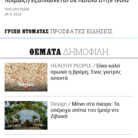
λοίμωξη εξαπλώνεται σε παιδιά στην Ινδία
ΑΜΠΑ
THE LIFO TEAM
PRINT
24.8.2022
ΠΡΟΣΦΑΤΕΣ ΕΙΔΗΣΕΙΣ
ΓΡΙΠΗ ΝΤΟΜΑΤΑΣ
ΔΗΜΟΦΙΛΗ
ΘΕΜΑΤΑ
HEALTHY PEOPLE
Είναι καλό
πρωινό η βρόμη; Ένας γιατρός
απαντά
Design
Μόνο στα όνειρα: Τα
υπέροχα σπίτια του Ιμπέρ ντε
Ζιβανσί