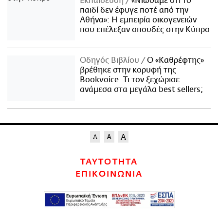
Εκπαίδευση
«Νιώσαμε ότι το
παιδί δεν έφυγε ποτέ από την
Αθήνα»: Η εμπειρία οικογενειών
που επέλεξαν σπουδές στην Κύπρο
Οδηγός Βιβλίου
Ο «Καθρέφτης»
βρέθηκε στην κορυφή της
Bookvoice. Τι τον ξεχώρισε
ανάμεσα στα μεγάλα best sellers;
ΤΑΥΤΟΤΗΤΑ
ΕΠΙΚΟΙΝΩΝΙΑ