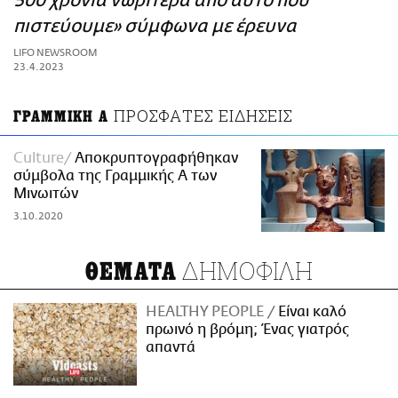
500 χρόνια νωρίτερα από αυτό που
ΑΜΠΑ
πιστεύουμε» σύμφωνα με έρευνα
PRINT
LIFO NEWSROOM
23.4.2023
ΠΡΟΣΦΑΤΕΣ ΕΙΔΗΣΕΙΣ
ΓΡΑΜΜΙΚΗ Α
Culture
Αποκρυπτογραφήθηκαν
σύμβολα της Γραμμικής Α των
Μινωιτών
3.10.2020
ΔΗΜΟΦΙΛΗ
ΘΕΜΑΤΑ
HEALTHY PEOPLE
Είναι καλό
πρωινό η βρόμη; Ένας γιατρός
απαντά