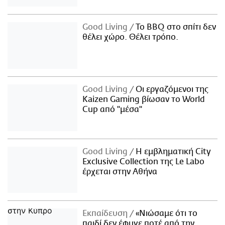
Good Living
Το BBQ στο σπίτι δεν
θέλει χώρο. Θέλει τρόπο.
Good Living
Οι εργαζόμενοι της
Kaizen Gaming βίωσαν το World
Cup από "μέσα"
Good Living
Η εμβληματική City
Exclusive Collection της Le Labo
έρχεται στην Αθήνα
Εκπαίδευση
«Νιώσαμε ότι το
παιδί δεν έφυγε ποτέ από την