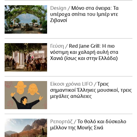
Design
Μόνο στα όνειρα: Τα
υπέροχα σπίτια του Ιμπέρ ντε
Ζιβανσί
Γεύση
Red Jane Grill: Η πιο
νόστιμη και χαλαρή αυλή στα
Χανιά (ίσως και στην Ελλάδα)
Είκοσι χρόνια LIFO
Tρεις
σημαντικοί Έλληνες μουσικοί, τρεις
μεγάλες απώλειες
Ρεπορτάζ
Το θολό και δύσκολο
μέλλον της Μονής Σινά