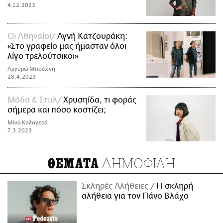
4.12.2023
Οι Αθηναίοι
Αγνή Κατζουράκη:
«Στο γραφείο μας ήμασταν όλοι
λίγο τρελούτσικοι»
Αργυρώ Μποζώνη
28.4.2023
Μόδα & Στυλ
Χρυσηίδα, τι φοράς
σήμερα και πόσο κοστίζει;
Μίνα Καλογερά
7.3.2023
ΔΗΜΟΦΙΛΗ
ΘΕΜΑΤΑ
Σκληρές Αλήθειες
H σκληρή
αλήθεια για τον Πάνο Βλάχο