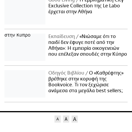
Good Living
Η εμβληματική City
Exclusive Collection της Le Labo
έρχεται στην Αθήνα
Εκπαίδευση
«Νιώσαμε ότι το
παιδί δεν έφυγε ποτέ από την
Αθήνα»: Η εμπειρία οικογενειών
που επέλεξαν σπουδές στην Κύπρο
Οδηγός Βιβλίου
Ο «Καθρέφτης»
βρέθηκε στην κορυφή της
Bookvoice. Τι τον ξεχώρισε
ανάμεσα στα μεγάλα best sellers;