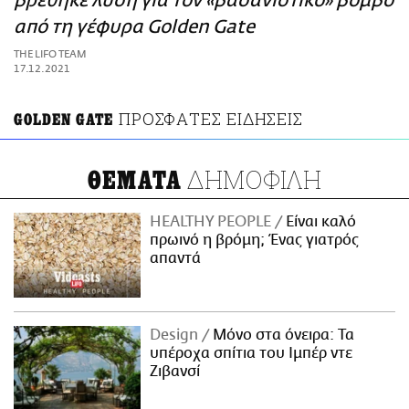
βρέθηκε λύση για τον «βασανιστικό» βόμβο
ΑΜΠΑ
από τη γέφυρα Golden Gate
PRINT
THE LIFO TEAM
17.12.2021
ΠΡΟΣΦΑΤΕΣ ΕΙΔΗΣΕΙΣ
GOLDEN GATE
ΔΗΜΟΦΙΛΗ
ΘΕΜΑΤΑ
HEALTHY PEOPLE
Είναι καλό
πρωινό η βρόμη; Ένας γιατρός
απαντά
Design
Μόνο στα όνειρα: Τα
υπέροχα σπίτια του Ιμπέρ ντε
Ζιβανσί