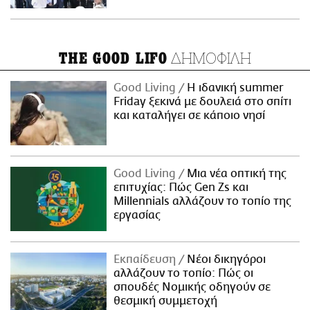
ΔΗΜΟΦΙΛΗ
THE GOOD LIFO
Good Living
Η ιδανική summer
Friday ξεκινά με δουλειά στο σπίτι
και καταλήγει σε κάποιο νησί
Good Living
Μια νέα οπτική της
επιτυχίας: Πώς Gen Zs και
Millennials αλλάζουν το τοπίο της
εργασίας
Εκπαίδευση
Νέοι δικηγόροι
αλλάζουν το τοπίο: Πώς οι
σπουδές Νομικής οδηγούν σε
θεσμική συμμετοχή