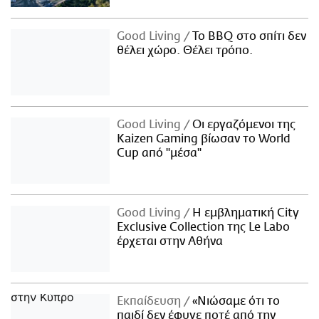
Good Living
Το BBQ στο σπίτι δεν
θέλει χώρο. Θέλει τρόπο.
Good Living
Οι εργαζόμενοι της
Kaizen Gaming βίωσαν το World
Cup από "μέσα"
Good Living
Η εμβληματική City
Exclusive Collection της Le Labo
έρχεται στην Αθήνα
Εκπαίδευση
«Νιώσαμε ότι το
παιδί δεν έφυγε ποτέ από την