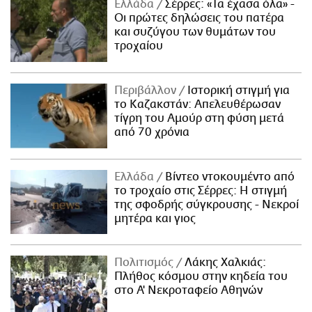
Ελλάδα
Σέρρες: «Τα έχασα όλα» -
Οι πρώτες δηλώσεις του πατέρα
και συζύγου των θυμάτων του
τροχαίου
Περιβάλλον
Ιστορική στιγμή για
το Καζακστάν: Απελευθέρωσαν
τίγρη του Αμούρ στη φύση μετά
από 70 χρόνια
Ελλάδα
Βίντεο ντοκουμέντο από
το τροχαίο στις Σέρρες: Η στιγμή
της σφοδρής σύγκρουσης - Νεκροί
μητέρα και γιος
Πολιτισμός
Λάκης Χαλκιάς:
Πλήθος κόσμου στην κηδεία του
στο Α' Νεκροταφείο Αθηνών