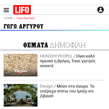
Παράκαμψη
προς
το
ΕΙΔΗΣΕΙΣ
κυρίως
HOME
Γωγώ Αργύρου
περιεχόμενο
CULTURE
ΓΩΓΩ ΑΡΓΥΡΟΥ
ΑΠΟΨΕΙΣ
ΤΡΟΠΟΣ ΖΩΗΣ
ΔΗΜΟΦΙΛΗ
ΘΕΜΑΤΑ
PODCASTS
Plus
HEALTHY PEOPLE
Είναι καλό
πρωινό η βρόμη; Ένας γιατρός
απαντά
LIFO SHOP
NEWSLETTER
Design
Μόνο στα όνειρα: Τα
ΜΙΚΡΟΠΡΑΓΜΑΤΑ
υπέροχα σπίτια του Ιμπέρ ντε
THE GOOD LIFO
Ζιβανσί
LIFOLAND
CITY GUIDE