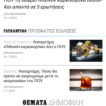
ΠΟΥ τη θεωρεί πιθανόν καρκινογόνα ουσία-
ΑΜΠΑ
Και απαντά σε 5 ερωτήσεις
PRINT
LIFO NEWSROOM
14.7.2023
ΠΡΟΣΦΑΤΕΣ ΕΙΔΗΣΕΙΣ
ΓΛΥΚΑΝΤΙΚΟ
Τech & Science
Ασπαρτάμη:
«Πιθανόν καρκινογόνα» λέει ο ΠΟΥ
LifO Newsroom
14.7.2023
Διεθνή
Ασπαρτάμη: Πόσο θα
πρέπει να ανησυχούμε μετά το
«καμπανάκι» του ΠΟΥ
LifO Newsroom
1.7.2023
ΔΗΜΟΦΙΛΗ
ΘΕΜΑΤΑ