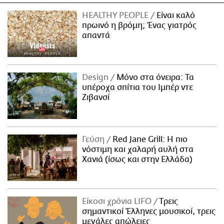
HEALTHY PEOPLE
Είναι καλό
πρωινό η βρόμη; Ένας γιατρός
απαντά
Design
Μόνο στα όνειρα: Τα
υπέροχα σπίτια του Ιμπέρ ντε
Ζιβανσί
Γεύση
Red Jane Grill: Η πιο
νόστιμη και χαλαρή αυλή στα
Χανιά (ίσως και στην Ελλάδα)
Είκοσι χρόνια LIFO
Tρεις
σημαντικοί Έλληνες μουσικοί, τρεις
μεγάλες απώλειες