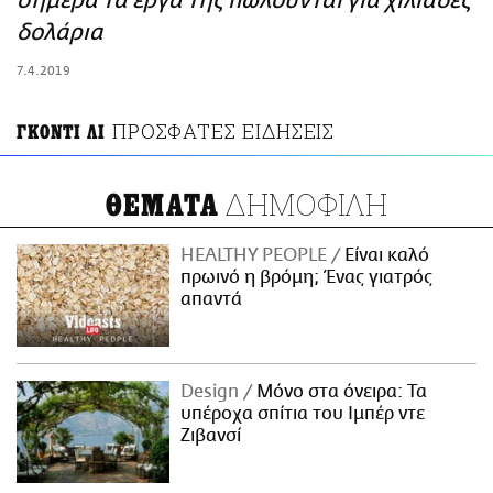
σήμερα τα έργα της πωλούνται για χιλιάδες
ΑΜΠΑ
δολάρια
PRINT
7.4.2019
ΠΡΟΣΦΑΤΕΣ ΕΙΔΗΣΕΙΣ
ΓΚΟΝΤΙ ΛΙ
ΔΗΜΟΦΙΛΗ
ΘΕΜΑΤΑ
HEALTHY PEOPLE
Είναι καλό
πρωινό η βρόμη; Ένας γιατρός
απαντά
Design
Μόνο στα όνειρα: Τα
υπέροχα σπίτια του Ιμπέρ ντε
Ζιβανσί