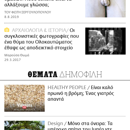
αλλάξουμε γλώσσα;
ΤΟΥ ΦΩΤΗ ΣΕΡΓΟΥΛΟΠΟΥΛΟΥ
8.8.2019
ΑΡΧΑΙΟΛΟΓΙΑ & ΙΣΤΟΡΙΑ
Οι
συγκλονιστικές φωτογραφίες που
ένα θύμα του Ολοκαυτώματος
έθαψε ως αποδεικτικό στοιχείο
Μαρούσα Θωμά
29.3.2017
ΔΗΜΟΦΙΛΗ
ΘΕΜΑΤΑ
HEALTHY PEOPLE
Είναι καλό
πρωινό η βρόμη; Ένας γιατρός
απαντά
Design
Μόνο στα όνειρα: Τα
υπέροχα σπίτια του Ιμπέρ ντε