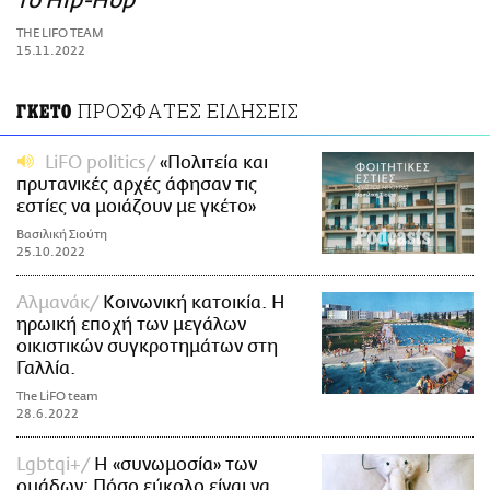
το Hip-Hop
ΑΜΠΑ
THE LIFO TEAM
PRINT
15.11.2022
ΠΡΟΣΦΑΤΕΣ ΕΙΔΗΣΕΙΣ
ΓΚΕΤΟ
LiFO politics
«Πολιτεία και
πρυτανικές αρχές άφησαν τις
εστίες να μοιάζουν με γκέτο»
Βασιλική Σιούτη
25.10.2022
Αλμανάκ
Κοινωνική κατοικία. Η
ηρωική εποχή των μεγάλων
οικιστικών συγκροτημάτων στη
Γαλλία.
The LiFO team
28.6.2022
Lgbtqi+
Η «συνωμοσία» των
ομάδων: Πόσο εύκολο είναι να