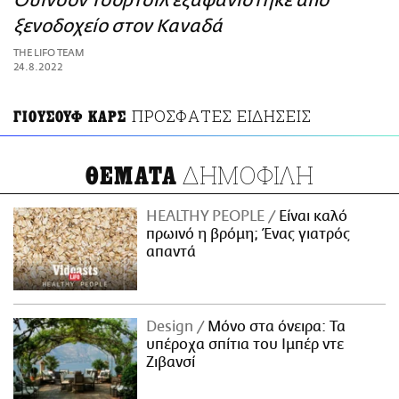
Ουίνσον Τσόρτσιλ εξαφανίστηκε από
ΑΜΠΑ
ξενοδοχείο στον Καναδά
PRINT
THE LIFO TEAM
24.8.2022
ΠΡΟΣΦΑΤΕΣ ΕΙΔΗΣΕΙΣ
ΓΙΟΥΣΟΥΦ ΚΑΡΣ
ΔΗΜΟΦΙΛΗ
ΘΕΜΑΤΑ
HEALTHY PEOPLE
Είναι καλό
πρωινό η βρόμη; Ένας γιατρός
απαντά
Design
Μόνο στα όνειρα: Τα
υπέροχα σπίτια του Ιμπέρ ντε
Ζιβανσί