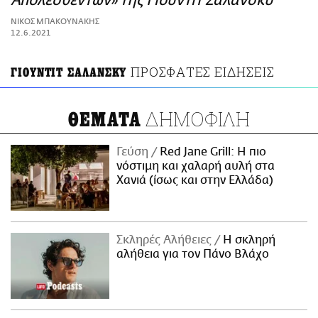
Απολεσθέντων» της Γιούντιτ Σαλάνσκυ
ΑΜΠΑ
ΝΙΚΟΣ ΜΠΑΚΟΥΝΑΚΗΣ
PRINT
12.6.2021
ΠΡΟΣΦΑΤΕΣ ΕΙΔΗΣΕΙΣ
ΓΙΟΥΝΤΙΤ ΣΑΛΑΝΣΚΥ
ΔΗΜΟΦΙΛΗ
ΘΕΜΑΤΑ
Γεύση
Red Jane Grill: Η πιο
νόστιμη και χαλαρή αυλή στα
Χανιά (ίσως και στην Ελλάδα)
Σκληρές Αλήθειες
H σκληρή
αλήθεια για τον Πάνο Βλάχο