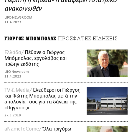
Πέμπτη η κηδεία- Τι αναφέρει το ιατρικό
ΑΜΠΑ
ανακοινωθέν
PRINT
LIFO NEWSROOM
11.4.2023
ΠΡΟΣΦΑΤΕΣ ΕΙΔΗΣΕΙΣ
ΓΙΩΡΓΟΣ ΜΠΟΜΠΟΛΑΣ
Ελλάδα
Πέθανε ο Γιώργος
Μπόμπολας, εργολάβος και
πρώην εκδότης
LifO Newsroom
11.4.2023
TV & Media
Ελεύθεροι οι Γιώργος
και Φώτης Μπόμπολας μετά την
απολογία τους για τα δάνεια της
«Πήγασος»
27.3.2019
aNameToCome
Όλα τριγύρω