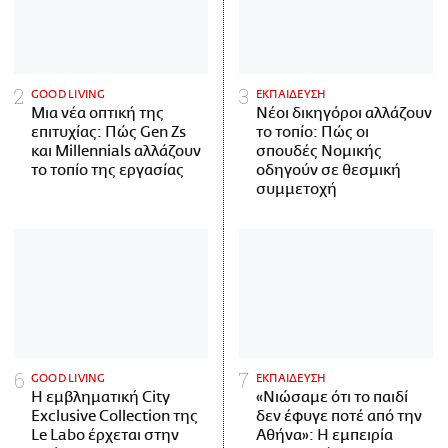
GOOD LIVING
ΕΚΠΑΙΔΕΥΣΗ
Μια νέα οπτική της
Νέοι δικηγόροι αλλάζουν
επιτυχίας: Πώς Gen Zs
το τοπίο: Πώς οι
και Millennials αλλάζουν
σπουδές Νομικής
το τοπίο της εργασίας
οδηγούν σε θεσμική
συμμετοχή
GOOD LIVING
ΕΚΠΑΙΔΕΥΣΗ
Η εμβληματική City
«Νιώσαμε ότι το παιδί
Exclusive Collection της
δεν έφυγε ποτέ από την
Le Labo έρχεται στην
Αθήνα»: Η εμπειρία