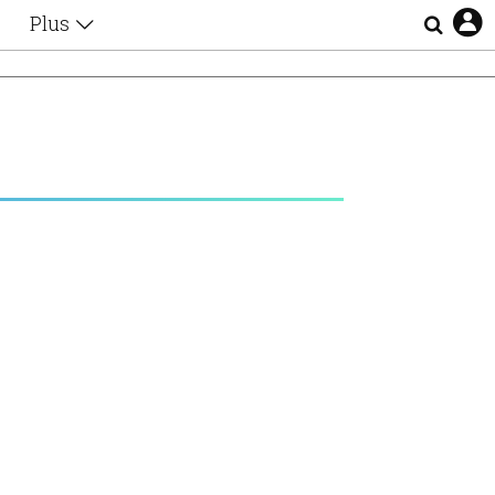
Plus
Θέματα
Συνεντεύξεις
Videos
τα
Αφιερώματα
Ζώδια
Εξομολογήσεις
Blogs
η
Οι Αθηναίοι
Απώλειες
Lgbtqi+
Επιλογές