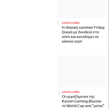
GOOD LIVING
Η ιδανική summer Friday
ξεκινά με δουλειά στο
σπίτι και καταλήγει σε
κάποιο νησί
GOOD LIVING
Οι εργαζόμενοι της
Kaizen Gaming βίωσαν
το World Cup από "μέσα"