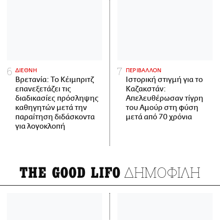
ΔΙΕΘΝΗ
ΠΕΡΙΒΑΛΛΟΝ
Βρετανία: Το Κέιμπριτζ
Ιστορική στιγμή για το
επανεξετάζει τις
Καζακστάν:
διαδικασίες πρόσληψης
Απελευθέρωσαν τίγρη
καθηγητών μετά την
του Αμούρ στη φύση
παραίτηση διδάσκοντα
μετά από 70 χρόνια
για λογοκλοπή
ΔΗΜΟΦΙΛΗ
THE GOOD LIFO