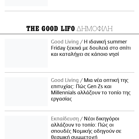
ΔΗΜΟΦΙΛΗ
THE GOOD LIFO
Good Living
Η ιδανική summer
Friday ξεκινά με δουλειά στο σπίτι
και καταλήγει σε κάποιο νησί
Good Living
Μια νέα οπτική της
επιτυχίας: Πώς Gen Zs και
Millennials αλλάζουν το τοπίο της
εργασίας
Εκπαίδευση
Νέοι δικηγόροι
αλλάζουν το τοπίο: Πώς οι
σπουδές Νομικής οδηγούν σε
θεσμική συμμετοχή