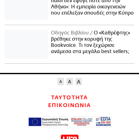
παιδί δεν έφυγε ποτέ από την
Αθήνα»: Η εμπειρία οικογενειών
που επέλεξαν σπουδές στην Κύπρο
Οδηγός Βιβλίου
Ο «Καθρέφτης»
βρέθηκε στην κορυφή της
Bookvoice. Τι τον ξεχώρισε
ανάμεσα στα μεγάλα best sellers;
ΤΑΥΤΟΤΗΤΑ
ΕΠΙΚΟΙΝΩΝΙΑ