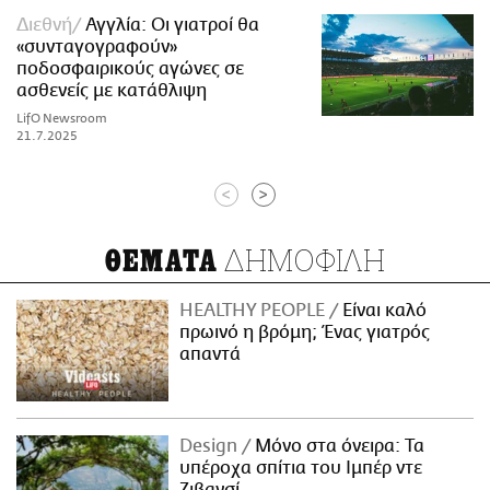
Διεθνή
Αγγλία: Οι γιατροί θα
«συνταγογραφούν»
ποδοσφαιρικούς αγώνες σε
ασθενείς με κατάθλιψη
LifO Newsroom
21.7.2025
<
>
ΔΗΜΟΦΙΛΗ
ΘΕΜΑΤΑ
HEALTHY PEOPLE
Είναι καλό
πρωινό η βρόμη; Ένας γιατρός
απαντά
Design
Μόνο στα όνειρα: Τα
υπέροχα σπίτια του Ιμπέρ ντε
Ζιβανσί