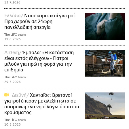
13.7.2026
Ελλάδα
Νοσοκομειακοί γιατροί:
Προχωρούν σε 24ωρη
πανελλαδική απεργία
The LiFO team
29.6.2026
Διεθνή
Έμπολα: «Η κατάσταση
είναι εκτός ελέγχου» - Γιατροί
μιλούν για πρώτη φορά για την
επιδημία
The LiFO team
29.5.2026
Διεθνή
Χανταϊός: Βρετανοί
γιατροί έπεσαν με αλεξίπτωτα σε
απομονωμένο νησί λόγω ύποπτου
κρούσματος
The LiFO team
10.5.2026