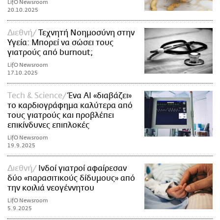
LifO Newsroom
20.10.2025
Διεθνή
Τεχνητή Νοημοσύνη στην
Υγεία: Μπορεί να σώσει τους
γιατρούς από burnout;
LifO Newsroom
17.10.2025
Τech & Science
Ένα AI «διαβάζει»
το καρδιογράφημα καλύτερα από
τους γιατρούς και προβλέπει
επικίνδυνες επιπλοκές
LifO Newsroom
19.9.2025
Διεθνή
Ινδοί γιατροί αφαίρεσαν
δύο «παρασιτικούς δίδυμους» από
την κοιλιά νεογέννητου
LifO Newsroom
5.9.2025