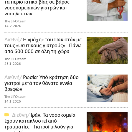
τα περιστατικά βίας σε βάρος
νοσοκομειακών γιατρών και
νοσηλευτών
The LiFO team
14.2.2026
Διεθνή
Η «μάχη» του Πακιστάν με
τους «ψευτικούς γιατρούς» - Πάνω
από 600.000 σε όλη τη χώρα
The LiFO team
23.1.2026
Διεθνή
Ρωσία: Υπό κράτηση δύο
γιατροί μετά τον θάνατο εννέα
βρεφών
The LiFO team
14.1.2026
Διεθνή
Ιράν: Τα νοσοκομεία
έχουν κατακλυστεί από
τραυματίες - Γιατροί μιλούν για