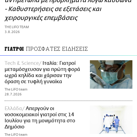
αντιμέτωπα με προβλήματα λόγω καύσωνα
ΑΜΠΑ
- Καθυστερήσεις σε εξετάσεις και
PRINT
χειρουργικές επεμβάσεις
THE LIFO TEAM
3.8.2026
ΠΡΟΣΦΑΤΕΣ ΕΙΔΗΣΕΙΣ
ΓΙΑΤΡΟΙ
Τech & Science
Ιταλία: Γιατροί
μεταμόσχευσαν για πρώτη φορά
ωχρά κηλίδα και χάρισαν την
όραση σε τυφλή γυναίκα
The LiFO team
28.7.2026
Ελλάδα
Απεργούν οι
νοσοκομειακοί γιατροί στις 14
Ιουλίου για τη μονιμότητα στο
Δημόσιο
The LiFO team