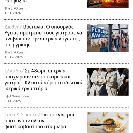
«ασφυξία»
The LiFO team
10.1.2026
Διεθνή
Βρετανία: Ο υπουργός
Υγείας προτρέπει τους γιατρούς να
αναβάλουν την απεργία λόγω της
υπεργρίπης
The LiFO team
15.12.2025
Ελλάδα
Σε 48ωρη απεργία
προχωρούν οι νοσοκομειακοί
γιατροί - Κλειστά αύριο τα ιδιωτικά
ιατρικά εργαστήρια
LifO Newsroom
6.11.2025
Τech & Science
Γιατί οι γιατροί
προτείνουν πλέον
φυστικοβούτυρο στα μωρά