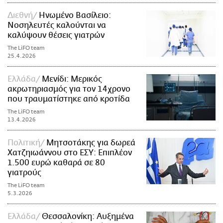
Διεθνή
Ηνωμένο Βασίλειο:
Νοσηλευτές καλούνται να
καλύψουν θέσεις γιατρών
The LiFO team
25.4.2026
Ελλάδα
Μενίδι: Μερικός
ακρωτηριασμός για τον 14χρονο
που τραυματίστηκε από κροτίδα
The LiFO team
13.4.2026
Πολιτική
Μητσοτάκης για δωρεά
Χατζηιωάννου στο ΕΣΥ: Επιπλέον
1.500 ευρώ καθαρά σε 80
γιατρούς
The LiFO team
5.3.2026
Ελλάδα
Θεσσαλονίκη: Αυξημένα