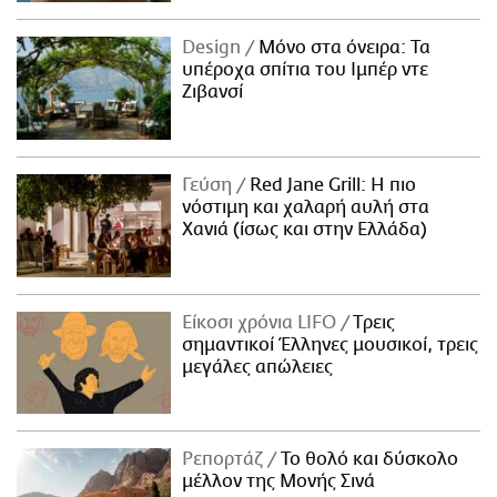
Design
Μόνο στα όνειρα: Τα
υπέροχα σπίτια του Ιμπέρ ντε
Ζιβανσί
Γεύση
Red Jane Grill: Η πιο
νόστιμη και χαλαρή αυλή στα
Χανιά (ίσως και στην Ελλάδα)
Είκοσι χρόνια LIFO
Tρεις
σημαντικοί Έλληνες μουσικοί, τρεις
μεγάλες απώλειες
Ρεπορτάζ
Το θολό και δύσκολο
μέλλον της Μονής Σινά