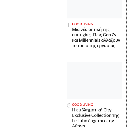
GOOD LIVING
Μια νέα οπτική της
επιτυχίας: Πώς Gen Zs
και Millennials αλλάζουν
το τοπίο της εργασίας
GOOD LIVING
Η εμβληματική City
Exclusive Collection της
Le Labo έρχεται στην
Αθήνα