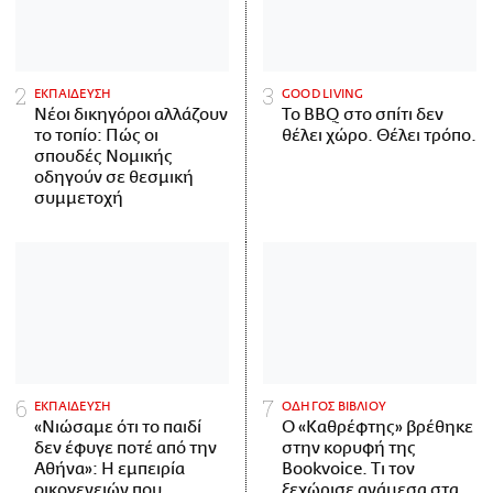
ΕΚΠΑΙΔΕΥΣΗ
GOOD LIVING
Νέοι δικηγόροι αλλάζουν
Το BBQ στο σπίτι δεν
το τοπίο: Πώς οι
θέλει χώρο. Θέλει τρόπο.
σπουδές Νομικής
οδηγούν σε θεσμική
συμμετοχή
ΕΚΠΑΙΔΕΥΣΗ
ΟΔΗΓΟΣ ΒΙΒΛΙΟΥ
«Νιώσαμε ότι το παιδί
Ο «Καθρέφτης» βρέθηκε
δεν έφυγε ποτέ από την
στην κορυφή της
Αθήνα»: Η εμπειρία
Bookvoice. Τι τον
οικογενειών που
ξεχώρισε ανάμεσα στα