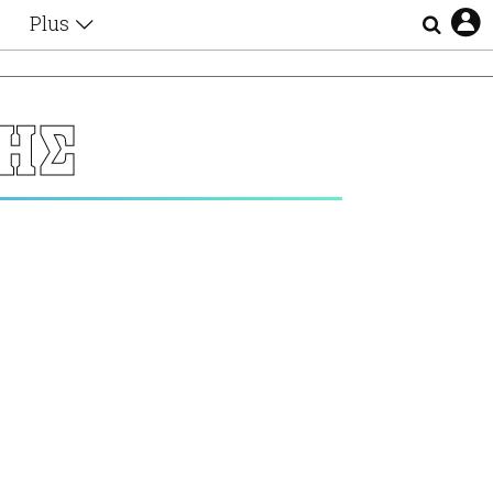
Plus
Θέματα
Συνεντεύξεις
Videos
ΔΗΣ
τα
Αφιερώματα
Ζώδια
Εξομολογήσεις
Blogs
η
Οι Αθηναίοι
Απώλειες
Lgbtqi+
Επιλογές