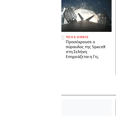
ΤECH & SCIENCE
Προσέκρουσε ο
πύραυλος της SpaceX
στη Σελήνη:
Επηρεάζεται η Γη;