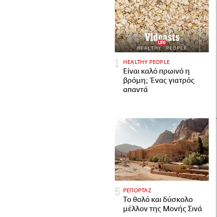
HEALTHY PEOPLE
Είναι καλό πρωινό η
βρόμη; Ένας γιατρός
απαντά
ΡΕΠΟΡΤΑΖ
Το θολό και δύσκολο
μέλλον της Μονής Σινά