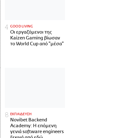
GOOD LIVING
Οι εργαζόμενοι της
Kaizen Gaming βίωσαν
το World Cup από "μέσα"
ΕΚΠΑΙΔΕΥΣΗ
Novibet Backend
Academy: Η επόμενη
γενιά software engineers
ξεκινά από εδώ