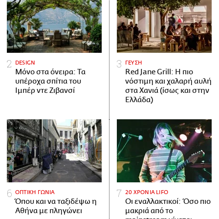
DESIGN
ΓΕΥΣΗ
Μόνο στα όνειρα: Τα
Red Jane Grill: Η πιο
υπέροχα σπίτια του
νόστιμη και χαλαρή αυλή
Ιμπέρ ντε Ζιβανσί
στα Χανιά (ίσως και στην
Ελλάδα)
ΟΠΤΙΚΗ ΓΩΝΙΑ
20 ΧΡΟΝΙΑ LIFO
Όπου και να ταξιδέψω η
Οι εναλλακτικοί: Όσο πιο
Αθήνα με πληγώνει
μακριά από το